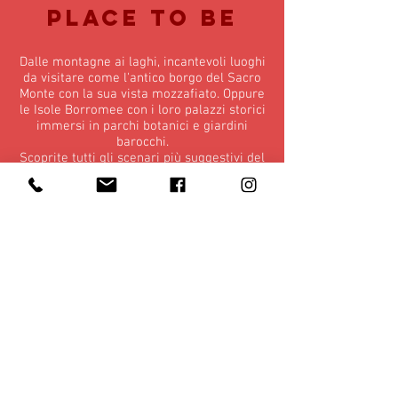
place to be
Dalle montagne ai laghi, incantevoli luoghi
da visitare come l'antico borgo del Sacro
Monte con la sua vista mozzafiato. Oppure
le Isole Borromee con i loro palazzi storici
immersi in parchi botanici e giardini
barocchi.
Scoprite tutti gli scenari più suggestivi del
lago Maggiore come l'Eremo di Santa
Caterina del Sasso, costruito a strapiombo
sulla riva del lago.
Per una gita all'insegna dell'arte non
perdetevi Villa Panza, e altri
numerosissimi beni FAI della provincia di
Varese.
Potete trovare i biglietti in vendita in
reception!
Art Hotel Varese - Chiarandrea Srl - Viale
Padre G.B. Aguggiari
26 - 21100
Varese (Va) -